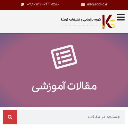
+98-933-644-1550
info@adko.ir
مقالات آموزشی