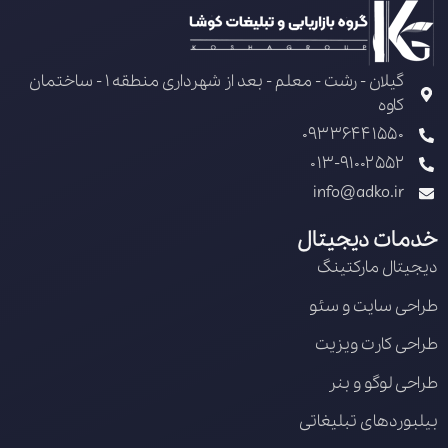
گیلان - رشت - معلم - بعد از شهرداری منطقه 1 - ساختمان
کاوه
09336441550
013-91002552
info@adko.ir
خدمات دیجیتال
دیجیتال مارکتینگ
طراحی سایت و سئو
طراحی کارت ویزیت
طراحی لوگو و بنر
بیلبوردهای تبلیغاتی