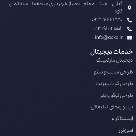
گیلان - رشت - معلم - بعد از شهرداری منطقه 1 - ساختمان
کاوه
09336441550
013-91002552
info@adko.ir
خدمات دیجیتال
دیجیتال مارکتینگ
طراحی سایت و سئو
طراحی کارت ویزیت
طراحی لوگو و بنر
بیلبوردهای تبلیغاتی
اینستاگرام
آموزش