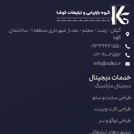
گیلان - رشت - معلم - بعد از شهرداری منطقه 1 - ساختمان
کاوه
09336441550
013-91002552
info@adko.ir
خدمات دیجیتال
دیجیتال مارکتینگ
طراحی سایت و سئو
طراحی کارت ویزیت
طراحی لوگو و بنر
بیلبوردهای تبلیغاتی