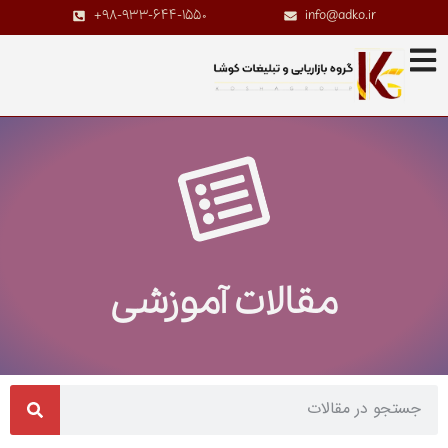
+98-933-644-1550
info@adko.ir
مقالات آموزشی