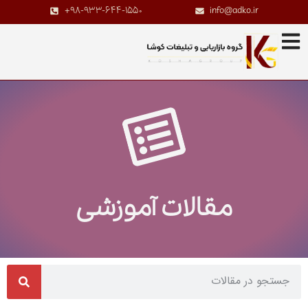
+98-933-644-1550
info@adko.ir
مقالات آموزشی