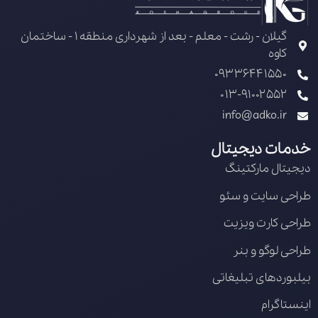
گیلان - رشت - معلم - بعد از شهرداری منطقه 1 - ساختمان
کاوه
09336441550
013-91002552
info@adko.ir
خدمات دیجیتال
دیجیتال مارکتینگ
طراحی سایت و سئو
طراحی کارت ویزیت
طراحی لوگو و بنر
بیلبوردهای تبلیغاتی
اینستاگرام