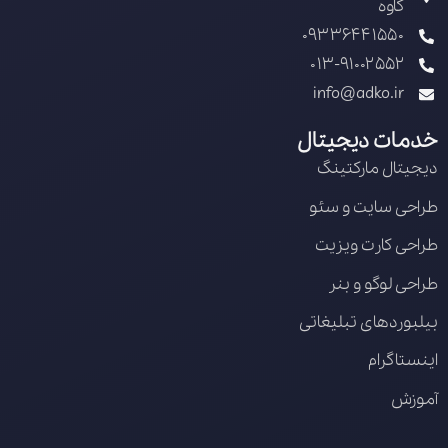
کاوه
09336441550
013-91002552
info@adko.ir
خدمات دیجیتال
دیجیتال مارکتینگ
طراحی سایت و سئو
طراحی کارت ویزیت
طراحی لوگو و بنر
بیلبوردهای تبلیغاتی
اینستاگرام
آموزش