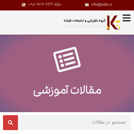
+98-933-644-1550
info@adko.ir
مقالات آموزشی