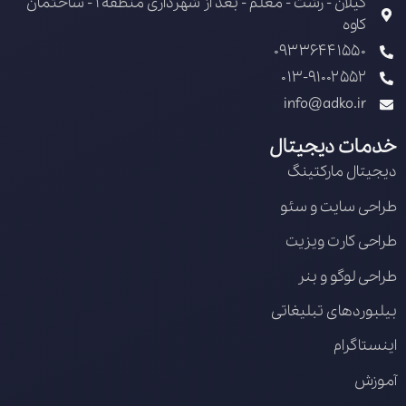
گیلان - رشت - معلم - بعد از شهرداری منطقه 1 - ساختمان
کاوه
09336441550
013-91002552
info@adko.ir
خدمات دیجیتال
دیجیتال مارکتینگ
طراحی سایت و سئو
طراحی کارت ویزیت
طراحی لوگو و بنر
بیلبوردهای تبلیغاتی
اینستاگرام
آموزش