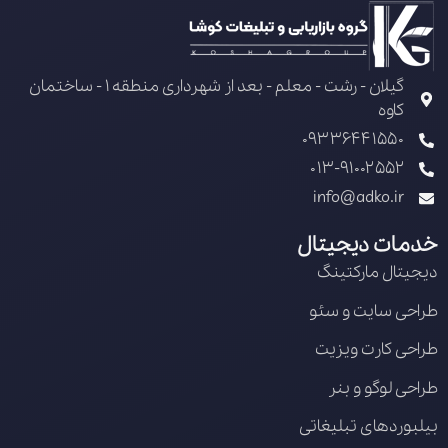
گیلان - رشت - معلم - بعد از شهرداری منطقه 1 - ساختمان
کاوه
09336441550
013-91002552
info@adko.ir
خدمات دیجیتال
دیجیتال مارکتینگ
طراحی سایت و سئو
طراحی کارت ویزیت
طراحی لوگو و بنر
بیلبوردهای تبلیغاتی