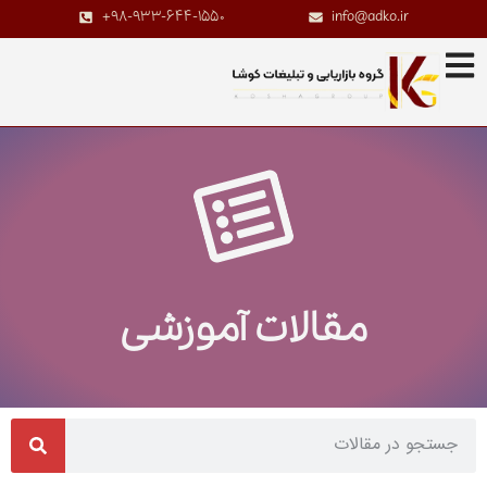
+98-933-644-1550
info@adko.ir
مقالات آموزشی