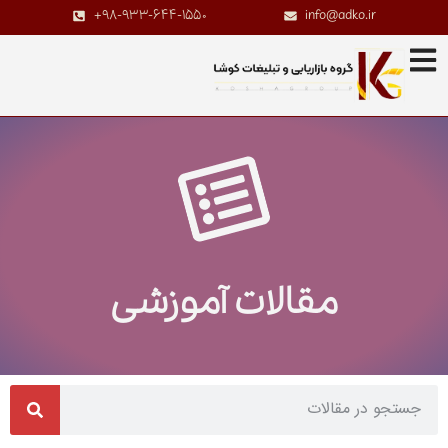
+98-933-644-1550
info@adko.ir
مقالات آموزشی