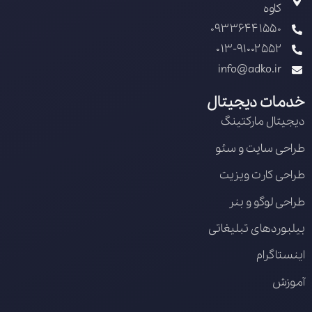
کاوه
09336441550
013-91002552
info@adko.ir
خدمات دیجیتال
دیجیتال مارکتینگ
طراحی سایت و سئو
طراحی کارت ویزیت
طراحی لوگو و بنر
بیلبوردهای تبلیغاتی
اینستاگرام
آموزش