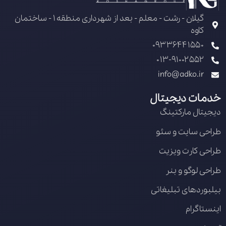
گیلان - رشت - معلم - بعد از شهرداری منطقه 1 - ساختمان
کاوه
09336441550
013-91002552
info@adko.ir
خدمات دیجیتال
دیجیتال مارکتینگ
طراحی سایت و سئو
طراحی کارت ویزیت
طراحی لوگو و بنر
بیلبوردهای تبلیغاتی
اینستاگرام