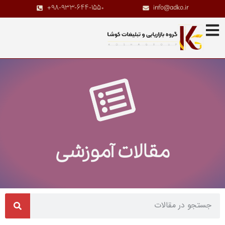
+98-933-644-1550
info@adko.ir
مقالات آموزشی