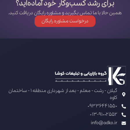
برای رشد کسب‌وکار خود آماده‌اید؟
همین حالا با ما تماس بگیرید و مشاوره رایگان دریافت کنید.
درخواست مشاوره رایگان
گیلان - رشت - معلم - بعد از شهرداری منطقه 1 - ساختمان
کاوه
09336441550
013-91002552
info@adko.ir