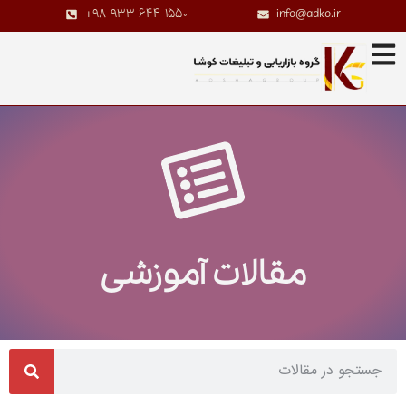
+98-933-644-1550
info@adko.ir
مقالات آموزشی