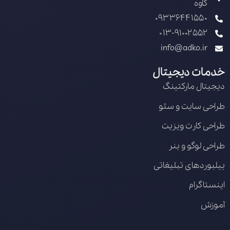
کاوه
09336441550
013-91002552
info@adko.ir
خدمات دیجیتال
دیجیتال مارکتینگ
طراحی سایت و سئو
طراحی کارت ویزیت
طراحی لوگو و بنر
بیلبوردهای تبلیغاتی
اینستاگرام
آموزش