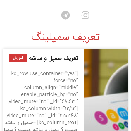
تعریف سمپلینگ
تعریف سمپل و ساشه
آموزش
[kc_row use_container=”yes”
force=”no”
column_align=”middle”
enable_particle_bg=”no”
video_mute=”no” _id=”681622″]
[kc_column width=”12/12″
video_mute=”no” _id=”220348″]
[kc_column_text] ⇐سمپل و ساشه
چیست ؟ سمپل و ساشه چیست ؟ سمپل