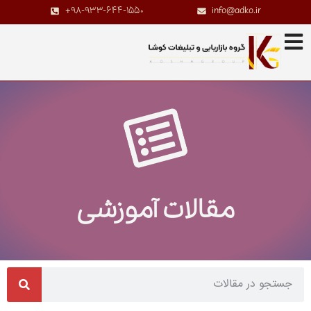
+98-933-644-1550
info@adko.ir
مقالات آموزشی