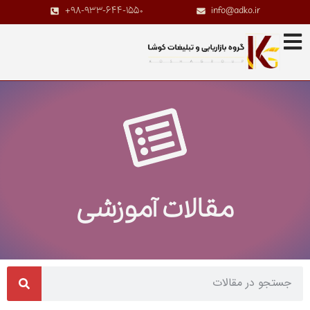
+98-933-644-1550
info@adko.ir
مقالات آموزشی