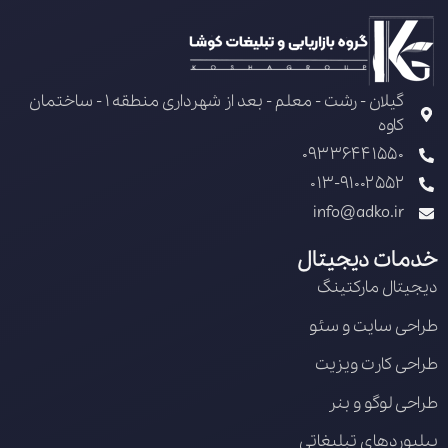
گیلان - رشت - معلم - بعد از شهرداری منطقه 1 - ساختمان
کاوه
09336441550
013-91002552
info@adko.ir
خدمات دیجیتال
دیجیتال مارکتینگ
طراحی سایت و سئو
طراحی کارت ویزیت
طراحی لوگو و بنر
بیلبوردهای تبلیغاتی