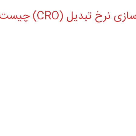
زی نرخ تبدیل (CRO) چیست؟