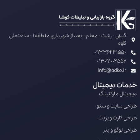
گیلان - رشت - معلم - بعد از شهرداری منطقه 1 - ساختمان
کاوه
09336441550
013-91002552
info@adko.ir
خدمات دیجیتال
دیجیتال مارکتینگ
طراحی سایت و سئو
طراحی کارت ویزیت
طراحی لوگو و بنر