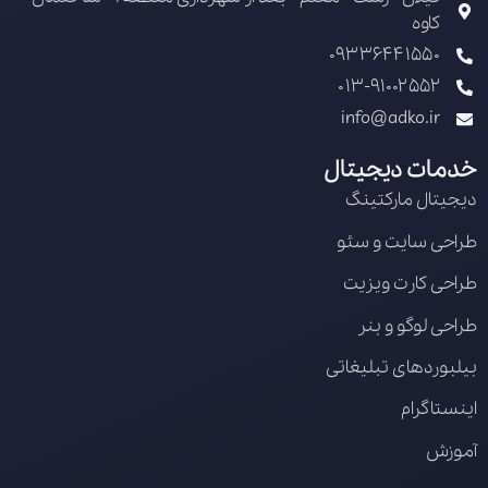
کاوه
09336441550
013-91002552
info@adko.ir
خدمات دیجیتال
دیجیتال مارکتینگ
طراحی سایت و سئو
طراحی کارت ویزیت
طراحی لوگو و بنر
بیلبوردهای تبلیغاتی
اینستاگرام
آموزش