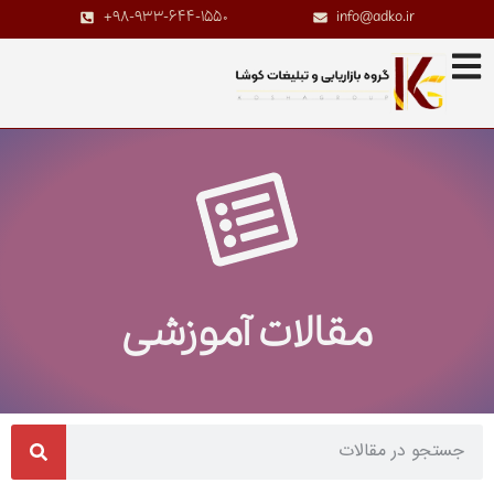
+98-933-644-1550
info@adko.ir
مقالات آموزشی