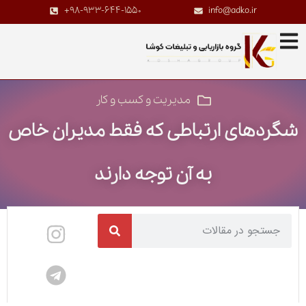
+98-933-644-1550
info@adko.ir
مدیریت و کسب و کار
شگردهای ارتباطی که فقط مدیران خاص
به آن توجه دارند